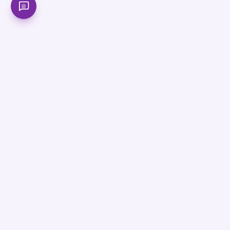
বাংলাদেশের সবচেয়ে আধুনিক অনলাইন শিক্ষা প্ল্যাটফর্ম। SSC, HSC ও
Admission প্রস্তুতিতে সেরা মেন্টরশিপ পাও আমাদের সাথে।
সাবস্ক্রাইব