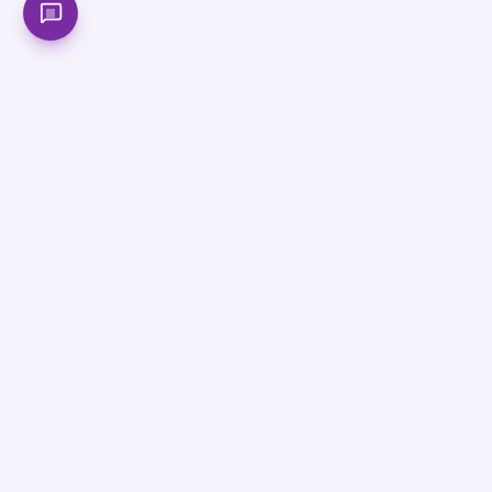
বাংলাদেশের সবচেয়ে আধুনিক অনলাইন শিক্ষা প্ল্যাটফর্ম। SSC, HSC ও
Admission প্রস্তুতিতে সেরা মেন্টরশিপ পাও আমাদের সাথে।
সাবস্ক্রাইব