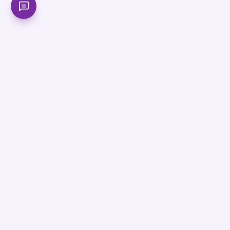
বাংলাদেশের সবচেয়ে আধুনিক অনলাইন শিক্ষা প্ল্যাটফর্ম। SSC, HSC ও
Admission প্রস্তুতিতে সেরা মেন্টরশিপ পাও আমাদের সাথে।
সাবস্ক্রাইব