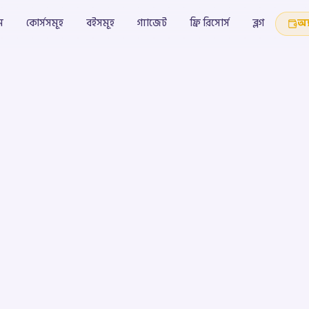
ম
কোর্সসমূহ
বইসমূহ
গ্যাজেট
ফ্রি রিসোর্স
ব্লগ
অ্