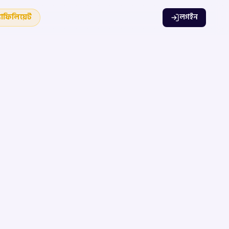
যাফিলিয়েট
লগইন