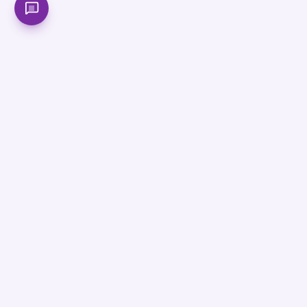
বাংলাদেশের সবচেয়ে আধুনিক অনলাইন শিক্ষা প্ল্যাটফর্ম। SSC, HSC ও
Admission প্রস্তুতিতে সেরা মেন্টরশিপ পাও আমাদের সাথে।
সাবস্ক্রাইব