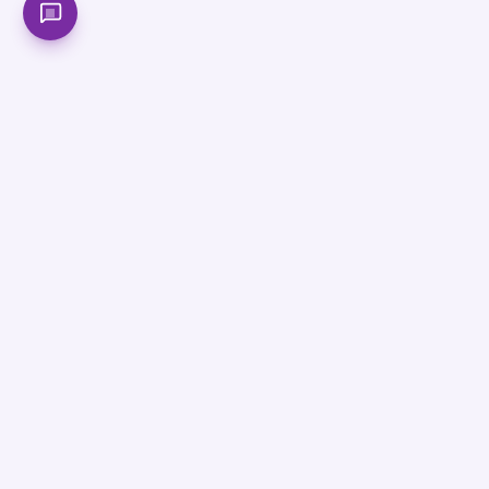
বাংলাদেশের সবচেয়ে আধুনিক অনলাইন শিক্ষা প্ল্যাটফর্ম। SSC, HSC ও
Admission প্রস্তুতিতে সেরা মেন্টরশিপ পাও আমাদের সাথে।
সাবস্ক্রাইব